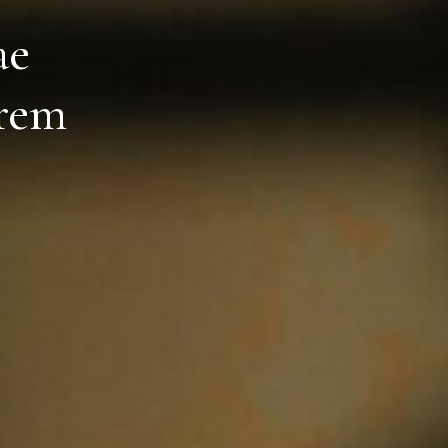
ae
orem