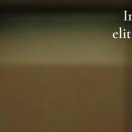
I
eli