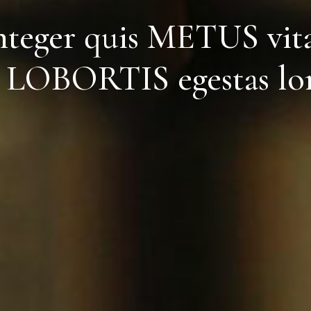
nteger quis
METUS
vit
t
LOBORTIS
egestas l